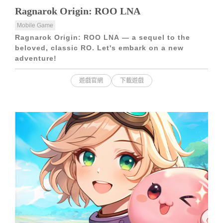
Ragnarok Origin: ROO LNA
Mobile Game
Ragnarok Origin: ROO LNA — a sequel to the
beloved, classic RO. Let's embark on a new
adventure!
遊戲官網
下載遊戲