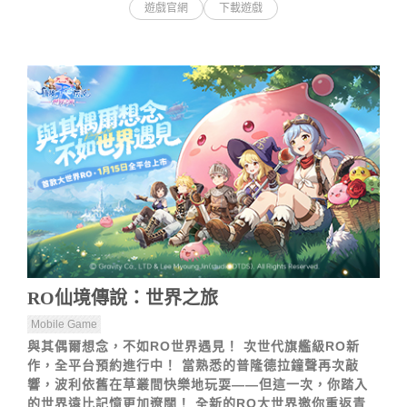
遊戲官網
下載遊戲
RO仙境傳說：世界之旅
Mobile Game
與其偶爾想念，不如RO世界遇見！ 次世代旗艦級RO新
作，全平台預約進行中！ 當熟悉的普隆德拉鐘聲再次敲
響，波利依舊在草叢間快樂地玩耍——但這一次，你踏入
的世界遠比記憶更加遼闊！ 全新的RO大世界邀你重返青