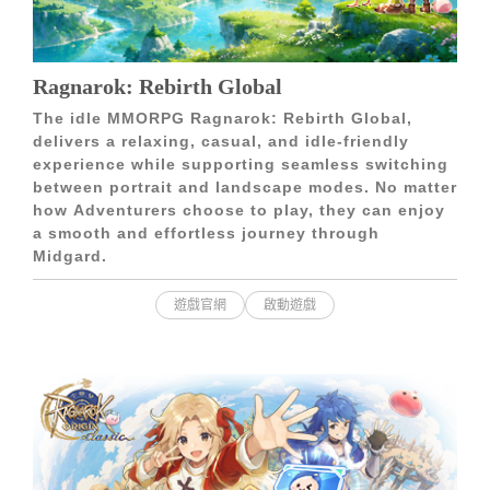
Ragnarok: Rebirth Global
The idle MMORPG Ragnarok: Rebirth Global,
delivers a relaxing, casual, and idle-friendly
experience while supporting seamless switching
between portrait and landscape modes. No matter
how Adventurers choose to play, they can enjoy
a smooth and effortless journey through
Midgard.
遊戲官網
啟動遊戲