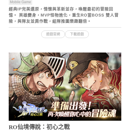
Mobile Game
經典IP完美還原，情懷與革新並存，喚醒最初的冒險回
憶。 英雄變身，MVP怪物進化，重生RO當BOSS 雙人冒
險，與隊友並肩作戰，組隊推圖樂趣翻倍。
遊戲官網
下載遊戲
RO仙境傳說：初心之戰